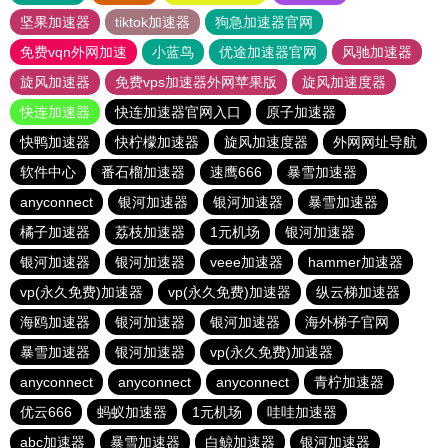
坚果加速器
tiktok加速器
狗急加速器官网
免费vqn外网加速
小蓝鸟
优途加速器官网
风驰加速器
旋风加速器
免费vps加速器外网苹果版
旋风加速度器
快连加速器
快连加速器官网入口
原子加速器
快鸭加速器
快柠檬加速器
旋风加速度器
外网网址导航
软件中心
番石榴加速器
速鹰666
暴雪加速器
anyconnect
银河加速器
银河加速器
暴雪加速器
橘子加速器
荔枝加速器
1元机场
银河加速器
银河加速器
银河加速器
veee加速器
hammer加速器
vp(永久免费)加速器
vp(永久免费)加速器
纵云梯加速器
海鸥加速器
银河加速器
银河加速器
海外梯子官网
暴雪加速器
银河加速器
vp(永久免费)加速器
anyconnect
anyconnect
anyconnect
青柠加速器
优云666
蚂蚁加速器
1元机场
哇哇加速器
abc加速器
暴雪加速器
白鲸加速器
银河加速器