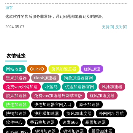
游客
这款软件的售后服务非常好，遇到问题都能得到及时解决。
2024-05-07
支持
[0]
反对
[0]
友情链接
网站地图
QuickQ
旋风加速度器
旋风加速
坚果加速器
tiktok加速器
狗急加速器官网
免费vqn外网加速
小蓝鸟
优途加速器官网
风驰加速器
旋风加速器
免费vps加速器外网苹果版
旋风加速度器
快连加速器
快连加速器官网入口
原子加速器
快鸭加速器
快柠檬加速器
旋风加速度器
外网网址导航
软件中心
番石榴加速器
速鹰666
暴雪加速器
anyconnect
银河加速器
银河加速器
暴雪加速器