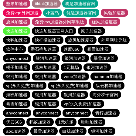
坚果加速器
tiktok加速器
狗急加速器官网
免费vqn外网加速
小蓝鸟
优途加速器官网
风驰加速器
旋风加速器
免费vps加速器外网苹果版
旋风加速度器
快连加速器
快连加速器官网入口
原子加速器
快鸭加速器
快柠檬加速器
旋风加速度器
外网网址导航
软件中心
番石榴加速器
速鹰666
暴雪加速器
anyconnect
银河加速器
银河加速器
暴雪加速器
橘子加速器
荔枝加速器
1元机场
银河加速器
银河加速器
银河加速器
veee加速器
hammer加速器
vp(永久免费)加速器
vp(永久免费)加速器
纵云梯加速器
海鸥加速器
银河加速器
银河加速器
海外梯子官网
暴雪加速器
银河加速器
vp(永久免费)加速器
anyconnect
anyconnect
anyconnect
青柠加速器
优云666
蚂蚁加速器
1元机场
哇哇加速器
abc加速器
暴雪加速器
白鲸加速器
银河加速器