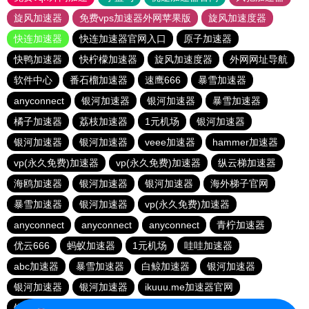
旋风加速器
免费vps加速器外网苹果版
旋风加速度器
快连加速器
快连加速器官网入口
原子加速器
快鸭加速器
快柠檬加速器
旋风加速度器
外网网址导航
软件中心
番石榴加速器
速鹰666
暴雪加速器
anyconnect
银河加速器
银河加速器
暴雪加速器
橘子加速器
荔枝加速器
1元机场
银河加速器
银河加速器
银河加速器
veee加速器
hammer加速器
vp(永久免费)加速器
vp(永久免费)加速器
纵云梯加速器
海鸥加速器
银河加速器
银河加速器
海外梯子官网
暴雪加速器
银河加速器
vp(永久免费)加速器
anyconnect
anyconnect
anyconnect
青柠加速器
优云666
蚂蚁加速器
1元机场
哇哇加速器
abc加速器
暴雪加速器
白鲸加速器
银河加速器
银河加速器
银河加速器
ikuuu.me加速器官网
银河加速器