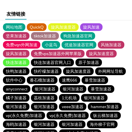
友情链接
网站地图
QuickQ
旋风加速度器
旋风加速
坚果加速器
tiktok加速器
狗急加速器官网
免费vqn外网加速
小蓝鸟
优途加速器官网
风驰加速器
旋风加速器
免费vps加速器外网苹果版
旋风加速度器
快连加速器
快连加速器官网入口
原子加速器
快鸭加速器
快柠檬加速器
旋风加速度器
外网网址导航
软件中心
番石榴加速器
速鹰666
暴雪加速器
anyconnect
银河加速器
银河加速器
暴雪加速器
橘子加速器
荔枝加速器
1元机场
银河加速器
银河加速器
银河加速器
veee加速器
hammer加速器
vp(永久免费)加速器
vp(永久免费)加速器
纵云梯加速器
海鸥加速器
银河加速器
银河加速器
海外梯子官网