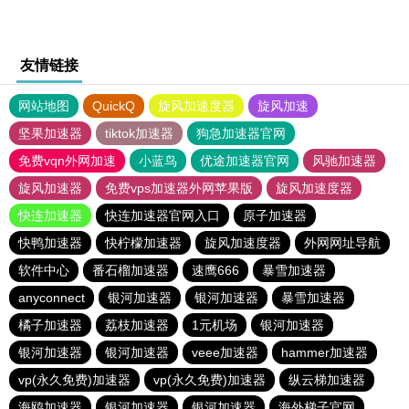
友情链接
网站地图
QuickQ
旋风加速度器
旋风加速
坚果加速器
tiktok加速器
狗急加速器官网
免费vqn外网加速
小蓝鸟
优途加速器官网
风驰加速器
旋风加速器
免费vps加速器外网苹果版
旋风加速度器
快连加速器
快连加速器官网入口
原子加速器
快鸭加速器
快柠檬加速器
旋风加速度器
外网网址导航
软件中心
番石榴加速器
速鹰666
暴雪加速器
anyconnect
银河加速器
银河加速器
暴雪加速器
橘子加速器
荔枝加速器
1元机场
银河加速器
银河加速器
银河加速器
veee加速器
hammer加速器
vp(永久免费)加速器
vp(永久免费)加速器
纵云梯加速器
海鸥加速器
银河加速器
银河加速器
海外梯子官网